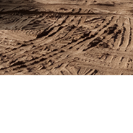
Технічна інфор
Вісь
6x4