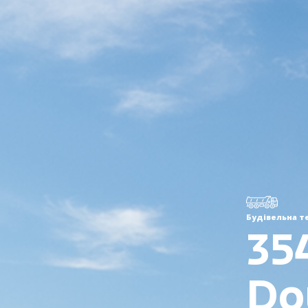
Будівельна т
35
Do