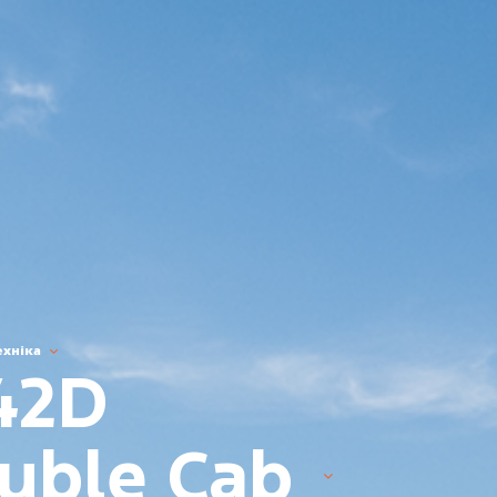
ехніка
42D
uble Cab